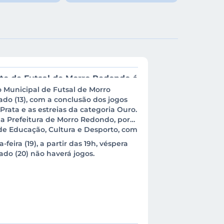
tração Dire
to de Futsal de Morro Redondo é
 Municipal de Futsal de Morro
 Série Prata e estr
do (13), com a conclusão dos jogos
Prata e as estreias da categoria Ouro.
a Prefeitura de Morro Redondo, por
de Educação, Cultura e Desporto, com
feira (19), a partir das 19h, véspera
ado (20) não haverá jogos.