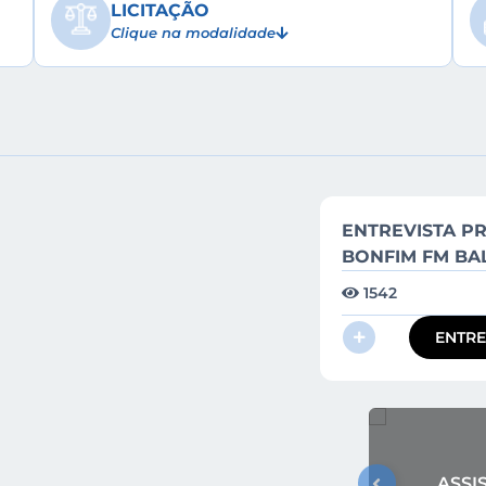
LICITAÇÃO
Prata
Clique na modalidade
Geovane Rodrigues (Sanga Fun
Ouro
Jorge Junior (Leopardos) – 3 go
Veja a galeria de fotos do even
ENTREVISTA PR
BONFIM FM BA
1542
ENTREVISTA RÁDIO BONFI
PREF