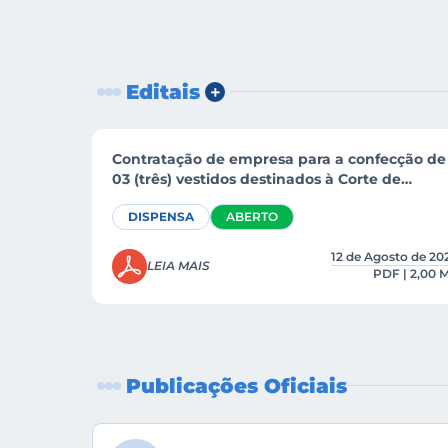
Editais
Contratação de empresa para a confecção de
03 (três) vestidos destinados à Corte de
Soberanas do Município de Morro Redondo –
DISPENSA
ABERTO
2026, composta pela Rainha e duas Princesas
12 de Agosto de 20
LEIA MAIS
PDF | 2,00 
Publicações Oficiais