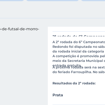
Adminis
2ª rodada do 6º Campeona
A 2ª rodada do 6º Campeonato
marcada pela conclusão da
Redondo foi disputada no sába
da rodada inicial da categoria 
A competição é promovida pel
meio da Secretaria Municipal 
entrada gratuita.
A próxima rodada será na sexta-
do feriado Farroupilha. No sáb
Resultados da 2ª rodada:
Prata