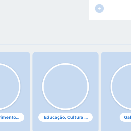
vimento
Educação, Cultura e
Ga
: Leticia
Secretário: Anderson
Compet
Turismo
Desporto
s Santos
da Rocha Güths
Org