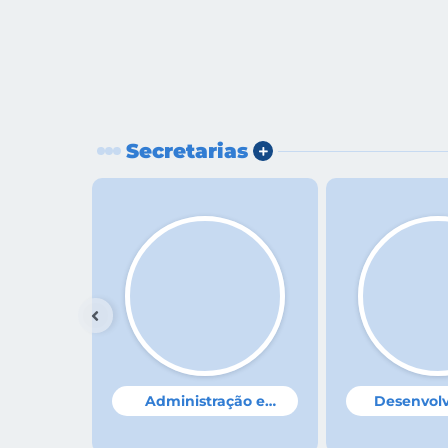
Secretarias
Administração e
Desenvol
Secretária: Daniela
Secretária
Finanças
Rural e 
Nizolli da Silva
Boettge do